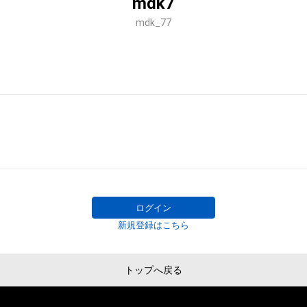
mdk7
mdk_77
ログイン
新規登録はこちら
トップへ戻る