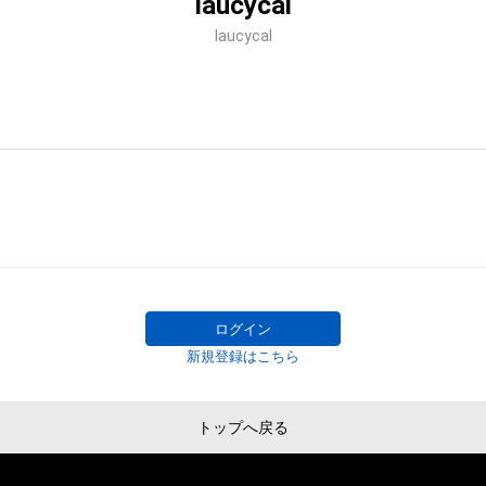
laucycal
laucycal
ログイン
新規登録はこちら
トップへ戻る