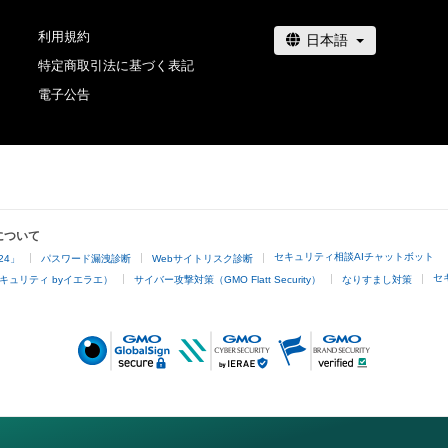
利用規約
特定商取引法に基づく表記
電子公告
について
セキュリティ相談AIチャットボット
24」
パスワード漏洩診断
Webサイトリスク診断
セ
キュリティ byイエラエ）
サイバー攻撃対策（GMO Flatt Security）
なりすまし対策