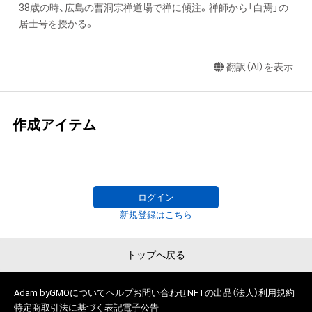
38歳の時、広島の曹洞宗禅道場で禅に傾注。禅師から「白焉」の
居士号を授かる。
翻訳（AI）を表示
作成アイテム
ログイン
新規登録はこちら
トップへ戻る
Adam byGMOについて
ヘルプ
お問い合わせ
NFTの出品（法人）
利用規約
特定商取引法に基づく表記
電子公告