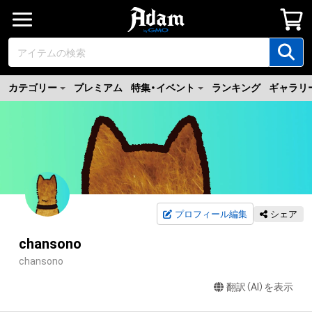
カテゴリー
プレミアム
特集・イベント
ランキング
ギャラリ
プロフィール編集
シェア
chansono
chansono
翻訳（AI）を表示