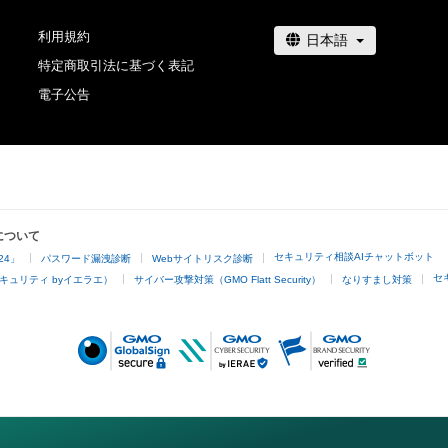
利用規約
特定商取引法に基づく表記
電子公告
について
セキュリティ相談AIチャットボット
24」
パスワード漏洩診断
Webサイトリスク診断
セ
キュリティ byイエラエ）
サイバー攻撃対策（GMO Flatt Security）
なりすまし対策