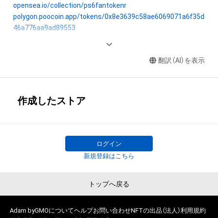
opensea.io/collection/ps6fantokenr
polygon.poocoin.app/tokens/0x8e3639c58ae6069071a6f35d
46a776aa9ad89553
https://quickswap.exchange/#/swap?
outputCurrency=0x8e3639c58ae6069071a6f35d46a776aa9
翻訳（AI）を表示
www.instagram.com/ps6_fan_nfts
www.tiktok.com/@ps6_fan_nfts
www.youtube.com/c/PS6PS5
作成したストア
twitter.com/PS6FANTOKEN
ログイン
新規登録はこちら
トップへ戻る
Adam byGMOについて
ヘルプ
お問い合わせ
NFTの出品（法人）
利用規約