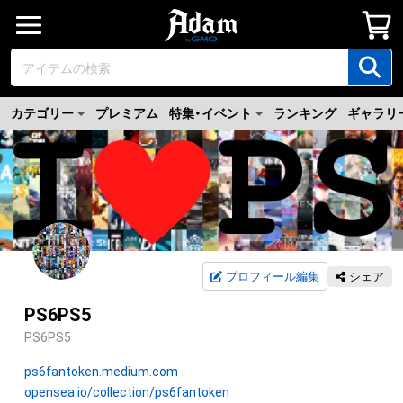
カテゴリー
プレミアム
特集・イベント
ランキング
ギャラリ
プロフィール編集
シェア
PS6PS5
PS6PS5
ps6fantoken.medium.com
opensea.io/collection/ps6fantoken