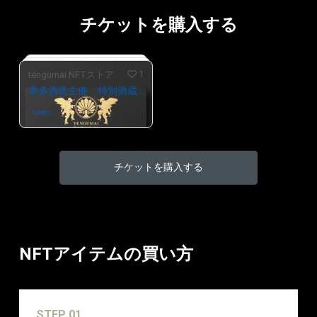
チケットを購入する
1
tengumai NFTストア
車多酒造主催 特別酒蔵ツアー参加ぺアチケット
user-
さんが保有中
f03482d7
チケットを購入する
# 1/4
NFTアイテムの買い方
STEP 01