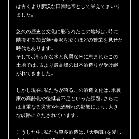
は古くより肥沃な⽥園地帯として栄えてまいり
ました。

悠久の歴史と⽂化に彩られたこの地域は、時に
隣接する加賀藩・⾦沢を凌ぐほどの繁栄を⾒せた
時代もあります。

そして、清らかな⽔と良質な⽶に恵まれたこの
⼟地では、古より最⾼峰の⽇本酒造りが受け継
がれてきました。

しかし現在、私たちが誇るこの酒造文化は、⽶農
家の⾼齢化や後継者不⾜といった課題、さらに
は度重なる災害や地酒離れの影響により、大き
な岐路に立たされています。

こうした中、私たち車多酒造は、「天狗舞」を愛し