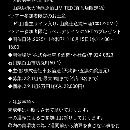
　大吟醸生酒（非売品）
　山廃純米大吟醸原酒LIMITED（直営店限定酒）
・ツアー参加者限定のお土産
　9代目当主サイン入り、山廃仕込純米酒1本（720ML）
・ツアー参加者限定ラベルデザインのNFTのプレゼント
◆開催日時：2025年（令和7年）10月15日（水）14:00～
16:00
◆開催場所：株式会社車多酒造・本社蔵（〒924-0823　
石川県白山市坊丸町60-1）
◆主催：株式会社車多酒造（天狗舞・五凛の醸造元）
◆募集：2名1組を最大4組まで（合計8名まで）
◆価格：2名1組2万円（税込：22,000円）
＜注意事項＞
未成年はお断りさせて頂いております。
車の運転によるご参加はお断りしております。
蔵内の菌環境の為、2週間前から納豆を食さない事をお