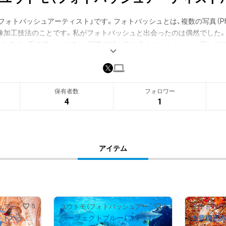
フォトバッシュアーティスト」です。フォトバッシュとは、複数の写真（Ph
る画像加工技法のことです。私がフォトバッシュと出会ったのは偶然でした
たのです。手で描かなくても、写真で絵が作れるんじゃないかと。思い付
で描いたと思われました。

ないのに嘘をついた気分です。この絵を説明するいい方法はないかと調
バッシュという技法を使っていたことを知りました。そこから私はフォ
保有者数
フォロワー
4
1
アート」と名付け、自分の肩書きを「フォトバッシュアーティスト」と名乗
アイテム
5
3
ユウトモ（フォトバッシュアーティスト）
ユウトモ（フォトバッシュアーティスト）
知を貪る貪欲な猿（フォトバッシュアート）
パーフェクトブルー（フォトバッシュアート）