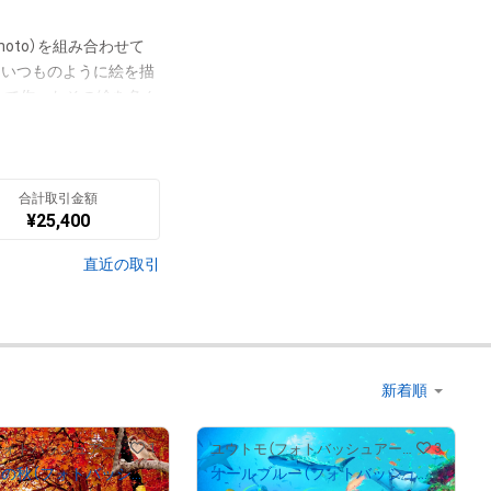
oto）を組み合わせて
。いつものように絵を描
きで作ったその絵を色ん
べていると、私が作った
トバッシュで作ったアー
合計取引金額
¥
25,400
っています。
翻訳（AI）を表示
直近の取引
1
3
ユウトモ（フォトバッシュアーティスト）
ユウトモ（フォトバッシュアーティスト）
大豊穣恵みの秋（フォトバッシュアート）
オールブルー（フォトバッシュアート）