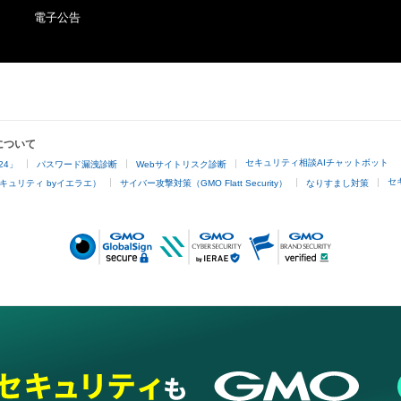
電子公告
について
セキュリティ相談AIチャットボット
24」
パスワード漏洩診断
Webサイトリスク診断
セ
キュリティ byイエラエ）
サイバー攻撃対策（GMO Flatt Security）
なりすまし対策