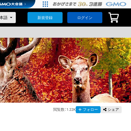
新規登録
ログイン
閲覧数
：
1.22K
フォロー
シェア
）