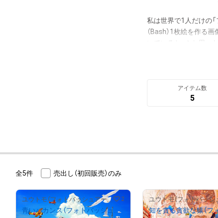
私は世界で1人だけの「
（Bash）1枚絵を作
いていると、ふと思っ
な人に見せたところ、手
なんだか嘘を付いてい
絵が、たまたまフォト
アイテム数
5
トを「フォトバッシュ
全5件
売出し（初回販売）のみ
2
ユウトモ（フォトバッシュアーティスト）
青いバカンス（フォトバッシュアート）