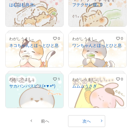
はむはむ弁当。
フテクサレ寝。0
¥
1,000
¥
1,000
売出し（初回販売）
売出し（初回販売）
0
0
わがしうまし。
わがしうまし。
ネコちゃんとほっとひと息
ワンちゃんとほっとひと息
¥
500
¥
500
売出し（初回販売）
売出し（初回販売）
1
0
わがしうまし。
わがしうまし。
サカバンバスピス(◉▼◉*)
ムムムうさぎ
# 3/5
# 2/5
¥
500
¥
500
売出し（初回販売）
売出し（初回販売）
前へ
次へ
# 1/5
# 1/5