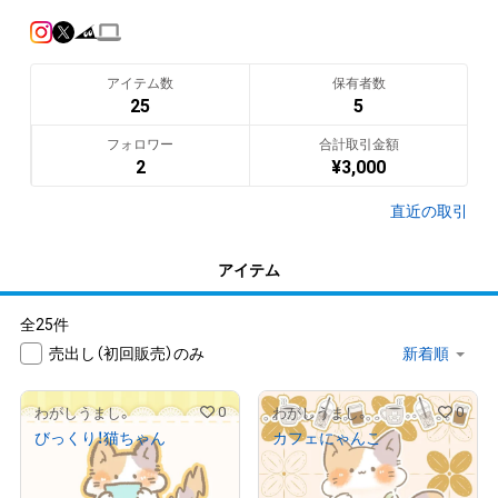
主にX・インスタにてイラストを投稿、LINEスタンプやグッズ販
売、オリジナルキャラクターデザインなど幅広く活動しており
ます。

アイテム数
保有者数
ゆるくてほわほわしたキャラクターが多めです︎✿⡱

25
5
よろしくお願いいたします！
フォロワー
合計取引金額
翻訳（AI）を表示
2
¥
3,000
直近の取引
アイテム
全25件
売出し（初回販売）のみ
0
0
わがしうまし。
わがしうまし。
びっくり！猫ちゃん
カフェにゃんこ
¥
1,000
¥
1,000
売出し（初回販売）
売出し（初回販売）