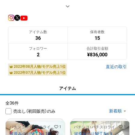
ストアで扱っているNFT作品は全てパチンコ業界紙のグラビア
撮影で活躍しているプロカメラマン工藤ユキさんの撮り下ろし
オリジナル作品となっております!!

アイテム数
保有者数
雑誌・動画では見ることのできない人気ライター達の新たなシ
36
15
ョットをNFT作品としてお楽しみください!!
フォロワー
合計取引金額
翻訳（AI）を表示
2
¥
836,000
直近の取引
2022年08月人物/モデル売上1位
2022年07月人物/モデル売上1位
アイテム
全36件
売出し（初回販売）のみ
1
1
パチンコ・パチスロライターNFTストア【P-Art】
パチンコ・パチスロライターNFTストア【P-Art】
河原みのりNFT No.10
河原みのりNFT No.9