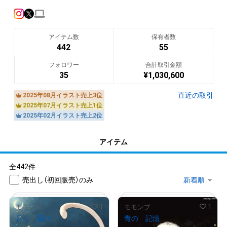
アイテム数
保有者数
442
55
フォロワー
合計取引金額
35
¥
1,030,600
直近の取引
2025年08月イラスト売上3位
2025年07月イラスト売上1位
2025年02月イラスト売上2位
アイテム
全442件
売出し（初回販売）のみ
1
1
モモンプ
モモンプ
月に 届け
青の 記憶