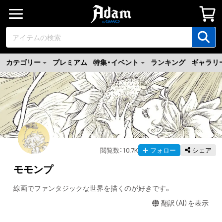
カテゴリー
プレミアム
特集・イベント
ランキング
ギャラリ
閲覧数
：
10.7K
フォロー
シェア
モモンプ
線画でファンタジックな世界を描くのが好きです。
翻訳（AI）を表示