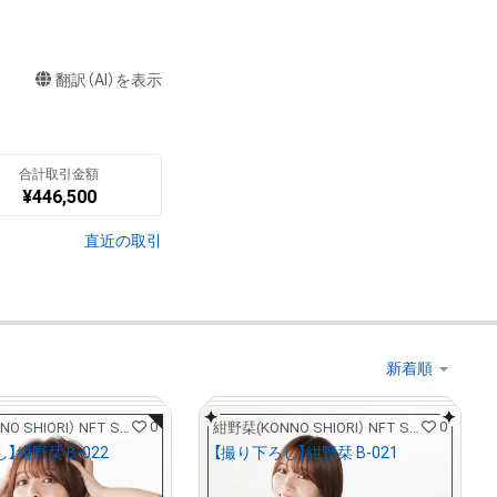
翻訳（AI）を表示
合計取引金額
¥
446,500
直近の取引
0
0
紺野栞(KONNO SHIORI） NFT STORE
紺野栞(KONNO SHIORI） NFT STORE
】紺野栞 B-022
【撮り下ろし】紺野栞 B-021
¥
5,000