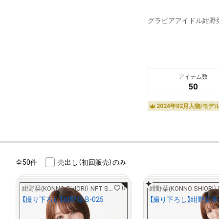
グラビアアイドル紺野栞
アイテム数
50
2024年02月人物/モデ
全50件
売出し（初回販売）のみ
0
紺野栞(KONNO SHIORI） NFT STORE
【撮り下ろし】紺野栞 B-025
【撮り下ろし】紺野栞 B-
¥
5,000
¥
5,000