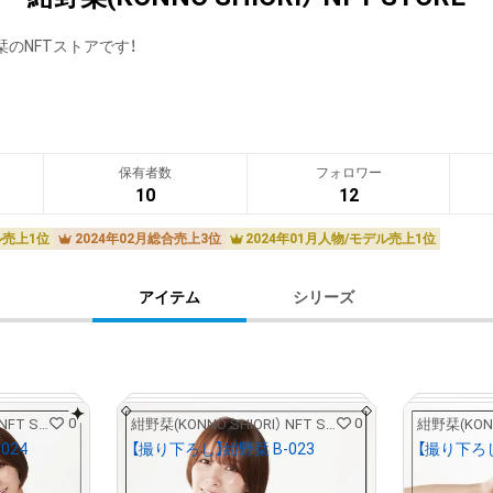
のNFTストアです！
保有者数
フォロワー
10
12
ル売上1位
2024年02月総合売上3位
2024年01月人物/モデル売上1位
アイテム
シリーズ
0
0
紺野栞(KONNO SHIORI） NFT STORE
紺野栞(KONNO SHIORI） NFT STORE
024
【撮り下ろし】紺野栞 B-023
【撮り下ろし
¥
5,000
¥
5,000