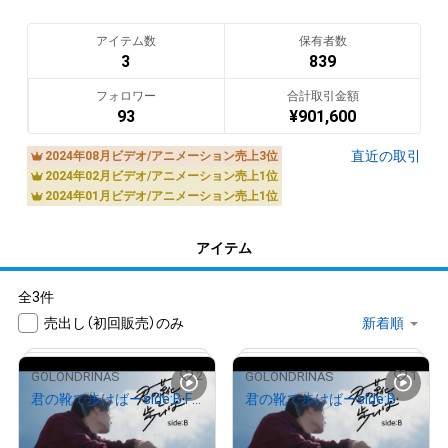
アイテム数
保有者数
3
839
フォロワー
合計取引金額
93
¥
901,600
直近の取引
2024年08月ビデオ/アニメーション売上3位
2024年02月ビデオ/アニメーション売上1位
2024年01月ビデオ/アニメーション売上1位
アイテム
全3件
売出し（初回販売）のみ
2
1
GOLONDRINAS
GOLONDRINAS
君の靴で歩けばーside:B FC特典版
君の靴で歩けばーside:B
¥
2,800
¥
2,000