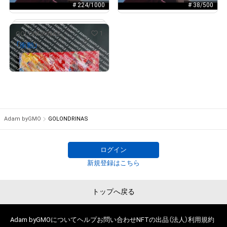
売出し（初回販売）
売出し（初回販売）
# 224/1000
# 38/500
1
GOLONDRINAS
「衝動」
配布終了
Adam byGMO
GOLONDRINAS
ログイン
# 2/1000
新規登録はこちら
トップへ戻る
Adam byGMOについて
ヘルプ
お問い合わせ
NFTの出品（法人）
利用規約