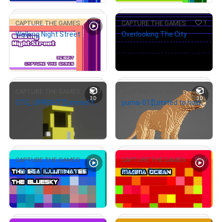
0
1
CAPTURE THE GAMES
CAPTURE THE GAMES
Walking Night Street
Overlooking The City
# 2/50
# 5/50
¥
500
¥
1,000
売出し（初回販売）
売出し（初回販売）
0
1
CAPTURE THE GAMES
CAPTURE THE GAMES
3D
3D
CTG_UPRIGHT【Limited to holders, with 3D data file (glb)】
puma-01【Limited to holders, with 3D data file (.glb)】
# 3/50
¥
500
¥
1,000
売出し（初回販売）
売出し（初回販売）
0
0
CAPTURE THE GAMES
CAPTURE THE GAMES
The Sea Illuminates The BlueSky
Magma Ocean
# 5/10
# 1/10
¥
500
¥
500
# 1/5
売出し（初回販売）
売出し（初回販売）