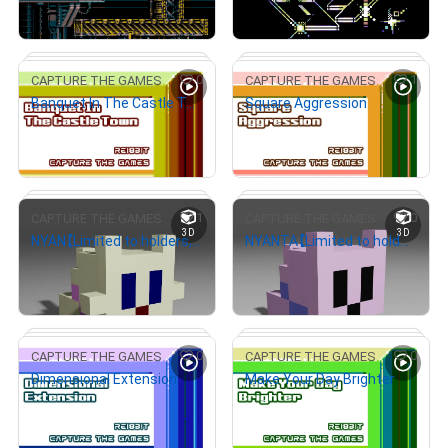
I am working on a brand that means "CAPTURE THE GAMES" 
売出し（初回販売）
売出し（初回販売）
= "Capture the Games".

# 1/5
I have been working on creating a brand that means "Capture 
0
1
CAPTURE THE GAMES
CAPTURE THE GAMES
the Games".

# 2/5
Banquet In The Castle Town
Square Aggression
I have been working in CG for 25 years in design offices, game 
¥
500
¥
500
companies, and in the broadcasting industry.

売出し（初回販売）
売出し（初回販売）
I love to create anything from analog to digital.

1
0
CAPTURE THE GAMES
CAPTURE THE GAMES
Currently, I am working with my twin sons who love to be 
3D
3D
NYAN【Limited to holders, with 3D data file (.glb)】
NYANTA【Limited to holders, with 3D data file (.glb)】
creative

# 2/50
# 4/50
I enjoy creating works in various genres such as 3D, 2D, and 
¥
500
¥
500
music.

売出し（初回販売）
売出し（初回販売）
Your support is very motivating for me to create my works.

0
0
CAPTURE THE GAMES
CAPTURE THE GAMES
Thank you very much for your support!

Dimensional Extension
Make Your Day Brighter
# 2/3
# 3/3
Translated with www.DeepL.com/Translator (free version)
¥
500
¥
500
売出し（初回販売）
売出し（初回販売）
翻訳（AI）を表示