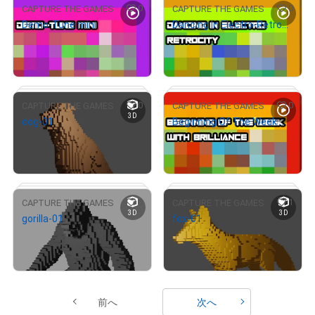
0
0
CAPTURE THE GAMES
CAPTURE THE GAMES
Demo-Tune mini
Dancing In Electro-RetroCity
# 31/50
# 2/50
¥
500
¥
500
売出し（初回販売）
売出し（初回販売）
0
0
CAPTURE THE GAMES
CAPTURE THE GAMES
3D
dog-01
Beginning Of The Week With Brilliance
# 4/50
# 2/50
¥
1,000
¥
500
売出し（初回販売）
売出し（初回販売）
0
1
CAPTURE THE GAMES
CAPTURE THE GAMES
3D
3D
gorilla-01
fox-01
# 2/10
# 5/50
¥
1,000
¥
1,000
売出し（初回販売）
売出し（初回販売）
前へ
次へ