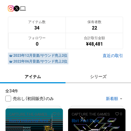
「CAPTURE THE GAMES」（キャプチャーザゲームズ）＝「ゲーム
を攻略する」

という意味のブランドを作って活動しています。

アイテム数
保有者数
私はデザイン事務所、ゲーム会社、放送業界でデザインやCG制
34
22
作を25年間やっていて

フォロワー
合計取引金額
アナログからデジタルまで何でも作る事が大好きです。

0
¥
48,481
現在、クリエイティブな事が大好きな双子の息子達（Rui8bit・
直近の取引
2023年12月音楽/サウンド売上2位
Rei8bit）と一緒に

2022年06月音楽/サウンド売上2位
3Dや2D、音楽等様々なジャンルの作品を楽しみながら作ってい
ます。

アイテム
シリーズ
皆様の応援は凄く作品制作のモチベーションが上がりますので

全34件
応援の程よろしくお願いいたします。

売出し（初回販売）のみ
0
0
CAPTURE THE GAMES
CAPTURE THE GAMES
Nice to meet you, my name is RUIREI!

Rusty Industrial Area
8bit Text Style
I love games so much!

¥
1,000
¥
1,000