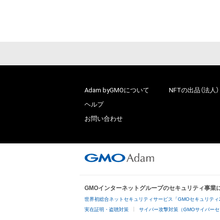
# 631/9999
Adam byGMOについて
NFTの出品（法人）
ヘルプ
お問い合わせ
GMOインターネットグループのセキュリティ事業
世界初総合ネットセキュリティサービス「GMOセキュリティ
実在証明・盗聴対策
サイバー攻撃対策（GMOサイバーセ