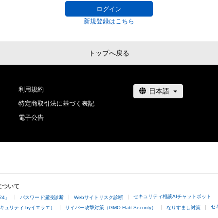
ログイン
新規登録はこちら
トップへ戻る
利用規約
特定商取引法に基づく表記
電子公告
について
セキュリティ相談AIチャットボット
24」
パスワード漏洩診断
Webサイトリスク診断
セ
キュリティ byイエラエ）
サイバー攻撃対策（GMO Flatt Security）
なりすまし対策