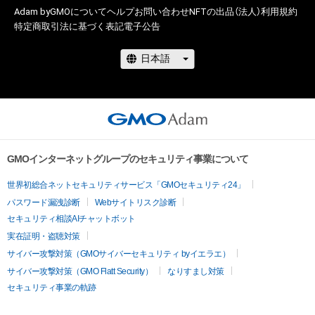
Adam byGMOについて
ヘルプ
お問い合わせ
NFTの出品（法人）
利用規約
特定商取引法に基づく表記
電子公告
GMOインターネットグループのセキュリティ事業について
世界初総合ネットセキュリティサービス「GMOセキュリティ24」
パスワード漏洩診断
Webサイトリスク診断
セキュリティ相談AIチャットボット
実在証明・盗聴対策
サイバー攻撃対策（GMOサイバーセキュリティ byイエラエ）
サイバー攻撃対策（GMO Flatt Security）
なりすまし対策
セキュリティ事業の軌跡