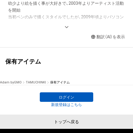
幼少より絵を描く事が大好きで、2003年よりアーティスト活動
を開始

当初ペンのみで描くスタイルでしたが、2009年頃よりパソコン
アートに転身

三つ目のオバケをモチーフにした作品が多く、 数々のコンテス
翻訳（AI）を表示
トで受賞

現在は企業デザイナーの傍ら、今までの経験から多方面の教育
機関よりお声かけ頂き、関西の専門学校にてデザインやアート
の講師を兼任
保有アイテム
Adam byGMO
TAMUCHINKI
保有アイテム
ログイン
新規登録はこちら
トップへ戻る