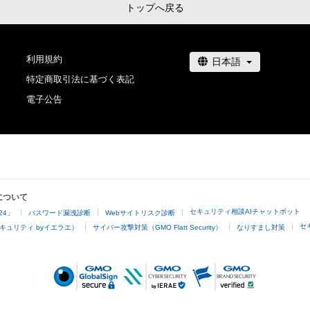
トップへ戻る
利用規約
特定商取引法に基づく表記
電子公告
について
セキュリティ相談AIチャットボット
24」
パスワード漏洩診断
Webサイトリスク診断
セ
キュリティ byイエラエ）
サイバー攻撃対策（GMO Flatt Security）
なりすまし対策