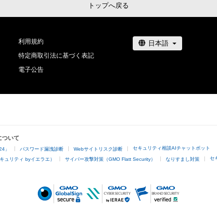
トップへ戻る
利用規約
特定商取引法に基づく表記
電子公告
について
セキュリティ相談AIチャットボット
24」
パスワード漏洩診断
Webサイトリスク診断
セ
キュリティ byイエラエ）
サイバー攻撃対策（GMO Flatt Security）
なりすまし対策