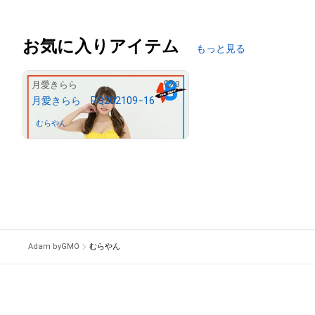
お気に入りアイテム
もっと見る
3
月愛きらら
月愛きらら RQ202109−16
むらやん
さんが保有中
Adam byGMO
むらやん