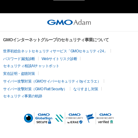
GMOインターネットグループのセキュリティ事業について
世界初総合ネットセキュリティサービス「GMOセキュリティ24」
パスワード漏洩診断
Webサイトリスク診断
セキュリティ相談AIチャットボット
実在証明・盗聴対策
サイバー攻撃対策（GMOサイバーセキュリティ byイエラエ）
サイバー攻撃対策（GMO Flatt Security）
なりすまし対策
セキュリティ事業の軌跡