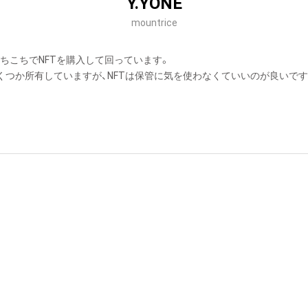
Y.YONE
mountrice
あちこちでNFTを購入して回っています。

くつか所有していますが、NFTは保管に気を使わなくていいのが良いです