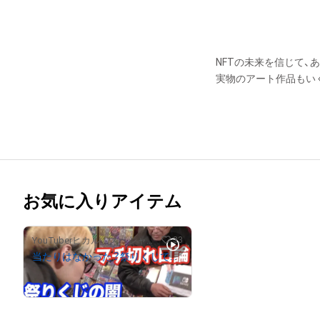
NFTの未来を信じて、
実物のアート作品もい
お気に入りアイテム
33
YouTuberヒカル スペシャルコンテンツストア
当たりはなかった？祭りくじで悪事を働く一部始終をban覚悟で完全公開します
¥
12,000,000