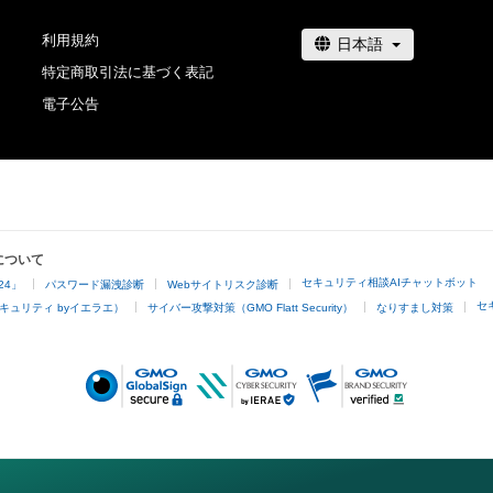
利用規約
特定商取引法に基づく表記
電子公告
について
セキュリティ相談AIチャットボット
24」
パスワード漏洩診断
Webサイトリスク診断
セ
キュリティ byイエラエ）
サイバー攻撃対策（GMO Flatt Security）
なりすまし対策