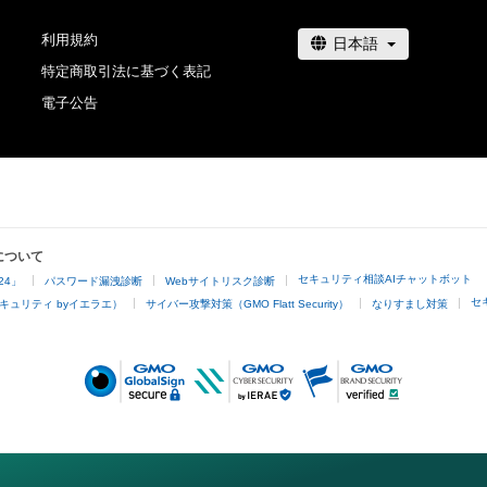
利用規約
特定商取引法に基づく表記
電子公告
について
セキュリティ相談AIチャットボット
24」
パスワード漏洩診断
Webサイトリスク診断
セ
キュリティ byイエラエ）
サイバー攻撃対策（GMO Flatt Security）
なりすまし対策