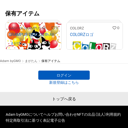
保有アイテム
0
0
NAGOYA GRAMPUS NFT COLLECTION
COLORZ
GRAMPUS 2022_30th Anniversary
COLORZロゴ
まがたん
さんが保有中
まがたん
さんが保有中
Adam byGMO
まがたん
保有アイテム
ログイン
# 206/29970
# 815/1000
新規登録はこちら
トップへ戻る
Adam byGMOについて
ヘルプ
お問い合わせ
NFTの出品（法人）
利用規約
特定商取引法に基づく表記
電子公告