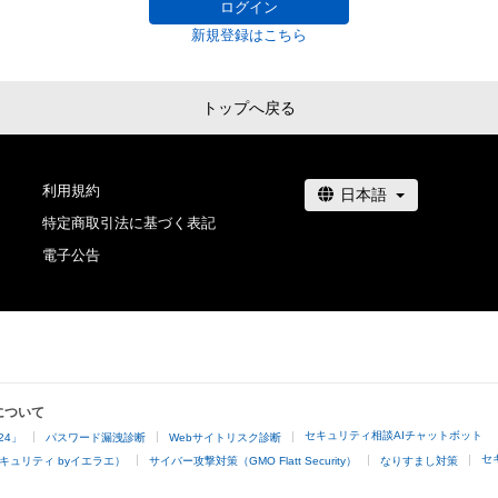
ログイン
新規登録はこちら
トップへ戻る
利用規約
特定商取引法に基づく表記
電子公告
について
セキュリティ相談AIチャットボット
24」
パスワード漏洩診断
Webサイトリスク診断
セ
キュリティ byイエラエ）
サイバー攻撃対策（GMO Flatt Security）
なりすまし対策