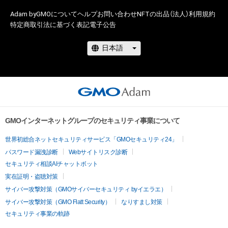
Adam byGMOについて
ヘルプ
お問い合わせ
NFTの出品（法人）
利用規約
特定商取引法に基づく表記
電子公告
GMOインターネットグループのセキュリティ事業について
世界初総合ネットセキュリティサービス「GMOセキュリティ24」
パスワード漏洩診断
Webサイトリスク診断
セキュリティ相談AIチャットボット
実在証明・盗聴対策
サイバー攻撃対策（GMOサイバーセキュリティ byイエラエ）
サイバー攻撃対策（GMO Flatt Security）
なりすまし対策
セキュリティ事業の軌跡