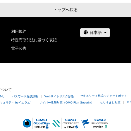
トップへ戻る
利用規約
特定商取引法に基づく表記
電子公告
について
セキュリティ相談AIチャットボット
24」
パスワード漏洩診断
Webサイトリスク診断
セ
キュリティ byイエラエ）
サイバー攻撃対策（GMO Flatt Security）
なりすまし対策