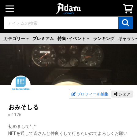
カテゴリー
プレミアム
特集・イベント
ランキング
ギャラリ
プロフィール編集
シェア
おみそしる
ic1126
初めまして^_^

NFTを通して皆さんと仲良くして行きたいのでよろしくお願い