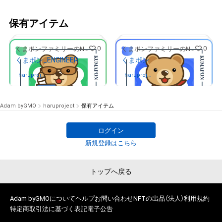
保有アイテム
0
0
くまポンファミリーのNFTストア
くまポンファミリーのNFTストア
くまポン_ENGINEER
くまポン
haruproje
さんが保有中
haruproje
さんが保有中
ct
ct
Adam byGMO
haruproject
保有アイテム
ログイン
# 5/20
# 48/100
新規登録はこちら
トップへ戻る
Adam byGMOについて
ヘルプ
お問い合わせ
NFTの出品（法人）
利用規約
特定商取引法に基づく表記
電子公告