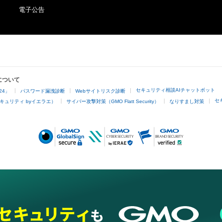
電子公告
について
セキュリティ相談AIチャットボット
24」
パスワード漏洩診断
Webサイトリスク診断
セ
キュリティ byイエラエ）
サイバー攻撃対策（GMO Flatt Security）
なりすまし対策