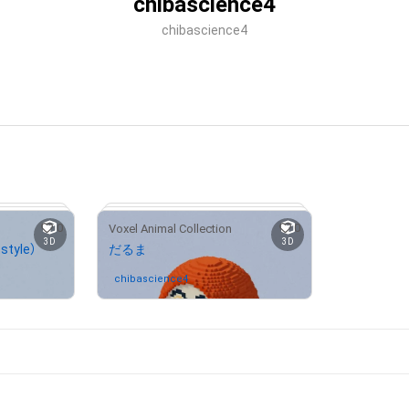
chibascience4
chibascience4
0
0
Voxel Animal Collection
3D
3D
style）
だるま
有中
chibascience4
さんが保有中