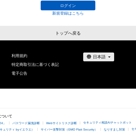
# 33/100
# 32/100
ログイン
新規登録はこちら
トップへ戻る
利用規約
特定商取引法に基づく表記
電子公告
について
セキュリティ相談AIチャットボット
24」
パスワード漏洩診断
Webサイトリスク診断
セ
キュリティ byイエラエ）
サイバー攻撃対策（GMO Flatt Security）
なりすまし対策