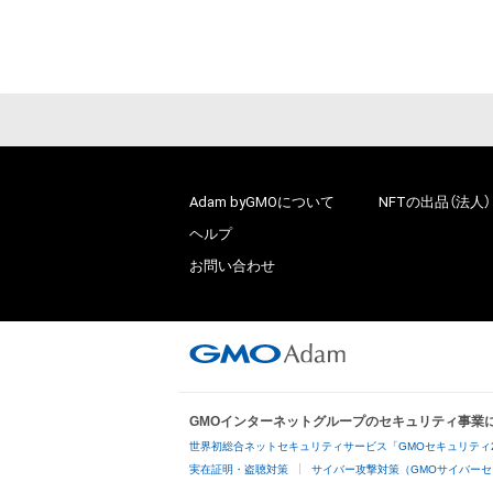
# 128/200
Adam byGMOについて
NFTの出品（法人）
ヘルプ
お問い合わせ
GMOインターネットグループのセキュリティ事業
世界初総合ネットセキュリティサービス「GMOセキュリティ
実在証明・盗聴対策
サイバー攻撃対策（GMOサイバーセ