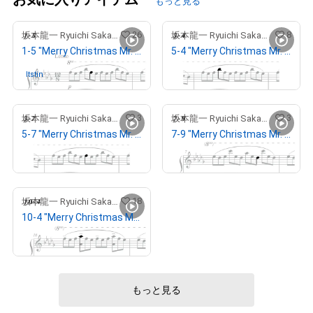
もっと見る
26
8
坂本龍一 Ryuichi Sakamoto
坂本龍一 Ryuichi Sakamoto
1-5 "Merry Christmas Mr. Lawrence" Ryuichi Sakamoto 坂本 龍一
5-4 "Merry Christmas Mr. Lawrence" Ryuichi Sakamoto 坂本 龍一
¥
288,888
Itstin
さんが保有中
3
3
坂本龍一 Ryuichi Sakamoto
坂本龍一 Ryuichi Sakamoto
5-7 "Merry Christmas Mr. Lawrence" Ryuichi Sakamoto 坂本 龍一
7-9 "Merry Christmas Mr. Lawrence" Ryuichi Sakamoto 坂本 龍一
¥
19,520,117
¥
20,230,328
18
坂本龍一 Ryuichi Sakamoto
10-4 "Merry Christmas Mr. Lawrence" Ryuichi Sakamoto 坂本 龍一
¥
340,000
もっと見る