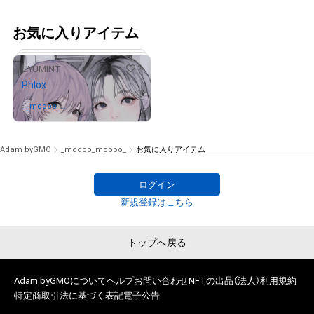
お気に入りアイテム
2
UYUMINT
Phlox
_moooo_
さんが保有中
moooo_
Adam byGMO
_moooo_moooo_
お気に入りアイテム
ログイン
# 8/100
新規登録はこちら
トップへ戻る
Adam byGMOについて
ヘルプ
お問い合わせ
NFTの出品（法人）
利用規約
特定商取引法に基づく表記
電子公告