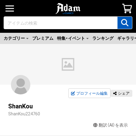
カテゴリー
プレミアム
特集・イベント
ランキング
ギャラリ
プロフィール編集
シェア
ShanKou
ShanKou224760
翻訳（AI）を表示