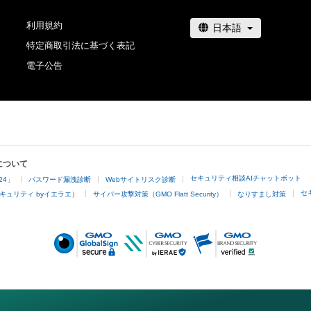
利用規約
特定商取引法に基づく表記
電子公告
について
セキュリティ相談AIチャットボット
24」
パスワード漏洩診断
Webサイトリスク診断
セ
キュリティ byイエラエ）
サイバー攻撃対策（GMO Flatt Security）
なりすまし対策