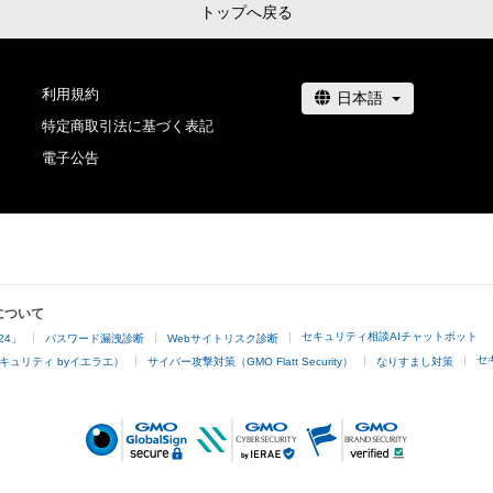
トップへ戻る
利用規約
特定商取引法に基づく表記
電子公告
について
セキュリティ相談AIチャットボット
24」
パスワード漏洩診断
Webサイトリスク診断
セ
キュリティ byイエラエ）
サイバー攻撃対策（GMO Flatt Security）
なりすまし対策