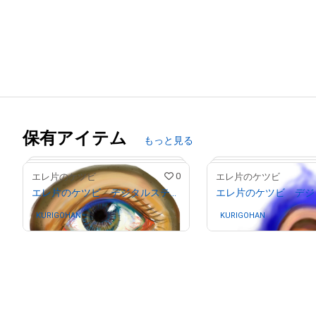
保有アイテム
もっと見る
0
エレ片のケツビ
エレ片のケツビ
エレ片のケツビ デジタルステッカー 2022年 春
KURIGOHAN
さんが保有中
KURIGOHAN
さんが保有中