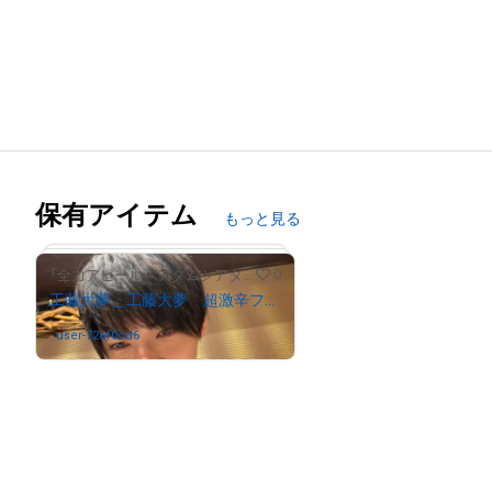
保有アイテム
もっと見る
0
「全力アピール～アダムシアター～」NFTストア
工藤大夢＿工藤大夢 超激辛フカヒレラーメンに挑戦！
user-72af0cd6
さんが保有中
# 31/2000