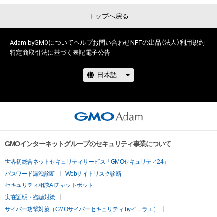
トップへ戻る
Adam byGMOについて
ヘルプ
お問い合わせ
NFTの出品（法人）
利用規約
特定商取引法に基づく表記
電子公告
# 33/100
GMOインターネットグループのセキュリティ事業について
世界初総合ネットセキュリティサービス「GMOセキュリティ24」
パスワード漏洩診断
Webサイトリスク診断
セキュリティ相談AIチャットボット
実在証明・盗聴対策
サイバー攻撃対策（GMOサイバーセキュリティ byイエラエ）