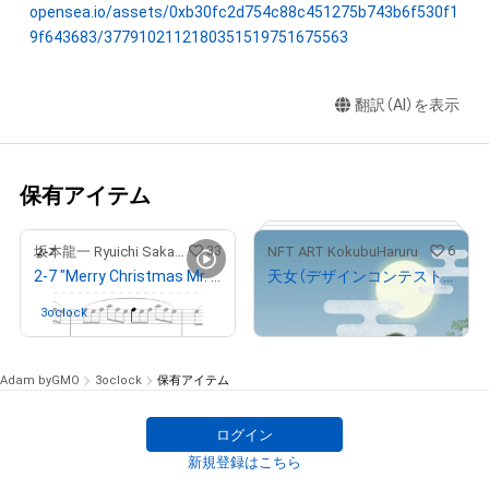
opensea.io/assets/0xb30fc2d754c88c451275b743b6f530f1
9f643683/3779102112180351519751675563
翻訳（AI）を表示
保有アイテム
33
6
坂本龍一 Ryuichi Sakamoto
NFT ART KokubuHaruru
2-7 "Merry Christmas Mr. Lawrence" Ryuichi Sakamoto 坂本 龍一
天女（デザインコンテスト受賞作品）
¥
2,000
3oclock
さんが保有中
Adam byGMO
3oclock
保有アイテム
ログイン
新規登録はこちら