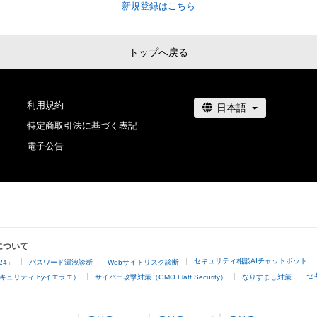
新規登録はこちら
トップへ戻る
利用規約
特定商取引法に基づく表記
電子公告
について
セキュリティ相談AIチャットボット
24」
パスワード漏洩診断
Webサイトリスク診断
セ
キュリティ byイエラエ）
サイバー攻撃対策（GMO Flatt Security）
なりすまし対策