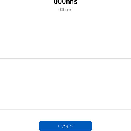
000nns
000nns
ログイン