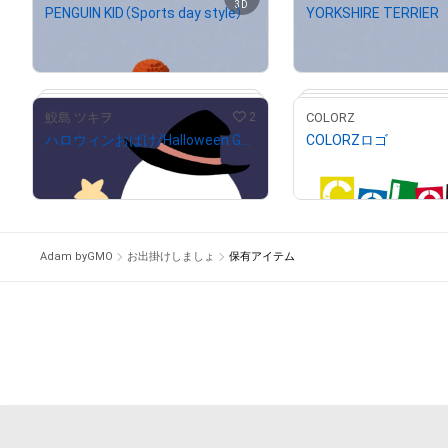
3D
PENGUIN KID（Sports day style）
YORKSHIRE TERRIER
¥
1,180
¥
500
# 1238/3333
2
鮫島 ツキヲ
COLORZ
ハロウィンおばけ/Halloween Ghost
COLORZロゴ
¥
500
¥
500
セット価格
# 82/100
Adam byGMO
お出掛けしましょ
保有アイテム
# 1/5