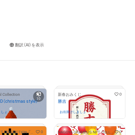
翻訳（AI）を表示
0
0
l Collection
新春おみくじ
3D
ID（christmas style）
勝吉
ましょ
さんが保有中
お出掛けしましょ
さんが保有中
0
0
S-PULSE NFT COLLECTION 『パルコレ』
NAGOYA GRAMPUS NFT COLLECTION