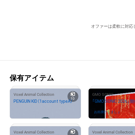
オファーは柔軟に対応
保有アイテム
0
Voxel Animal Collection
GMO SONIC
3D
PENGUIN KID（1account typeA）
「GMO SONIC 2026
¥
1,200
お出掛けしましょ
さんが保
0
Voxel Animal Collection
Voxel Animal Collection