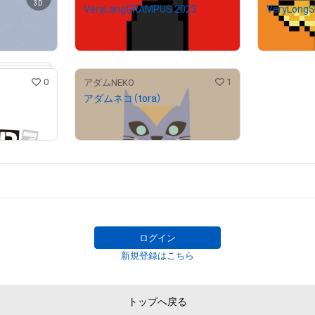
3D
VeryLongGRAMPUS 2023
VeryLongS
¥
500
セット価格
セット価格
# 501/675
# 308/777
0
1
アダムNEKO
アダムネコ（tora）
¥
500
SET 4
# 93/1000
# 8949/12000
SET 4
# 875/1000
ログイン
新規登録はこちら
トップへ戻る