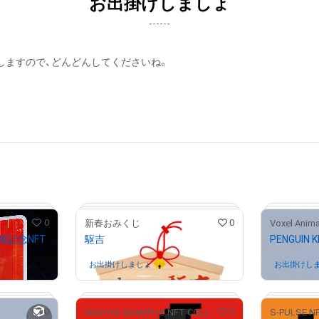
お出掛けしましょ
------
しますので、どんどんしてくださいね。
0
0
新春おみくじ
Voxel Anima
」開催記念NFT
駆吉
PENGUIN K
有中
お出掛けしましょ
さんが保有中
お出掛けし
0
0
NAGOYA GRAMPUS NFT COLLECTION