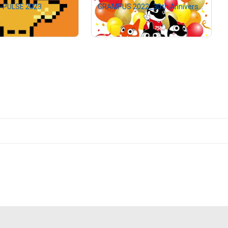
-PULSE 2023
GRAMPUS 2022_30th Anniversary
¥
500
¥
500
セット価格
# 32/100
# 553/777
SET 4
SET 4
# 4423/12000
# 18818/29970