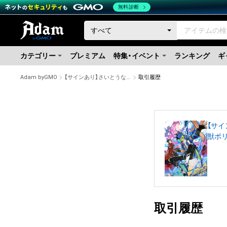
無料診断
カテゴリー
プレミアム
特集・イベント
ランキング
ギ
Adam byGMO
【サインあり】さいとうなおき描き下ろしフルカラーイラスト+レイヤー分けデータ付き （巨大怪獣ポリマドンの謎）
取引履歴
【サ
獣ポ
取引履歴