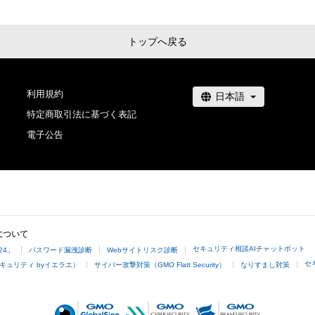
トップへ戻る
利用規約
特定商取引法に基づく表記
電子公告
について
セキュリティ相談AIチャットボット
24」
パスワード漏洩診断
Webサイトリスク診断
セ
キュリティ byイエラエ）
サイバー攻撃対策（GMO Flatt Security）
なりすまし対策