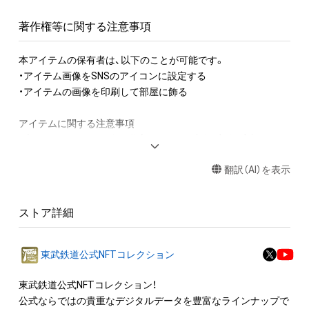
著作権等に関する注意事項
本アイテムの保有者は、以下のことが可能です。

・アイテム画像をSNSのアイコンに設定する

・アイテムの画像を印刷して部屋に飾る

アイテムに関する注意事項

・本アイテムに関する創作物(画像および映像、音楽、商標または
ロゴ等を含みますがこれらに限られません。)にかかる知的財産
翻訳（AI）を表示
権(著作権、特許権、実用新案権、商標権、意匠権その他の知的財
産権(それらの権利を取得し、又はそれらの権利につき登録等を
出願する権利を含みます。)を意味します。)は、本アイテムの著
ストア詳細
作権を有する方、著作隣接権の権利者またはその管理委託を受
けている者によって保護されています。そのため、本アイテム
を保有していたとしても、本アイテムに関する創作物にかかる
東武鉄道公式NFTコレクション
知的財産権を有することを意味しません。

・本アイテムの著作権を有する方、著作隣接権の権利者またはそ
東武鉄道公式NFTコレクション！

の管理委託を受けている者からの事前の同意なしに、上記の「本
公式ならではの貴重なデジタルデータを豊富なラインナップで