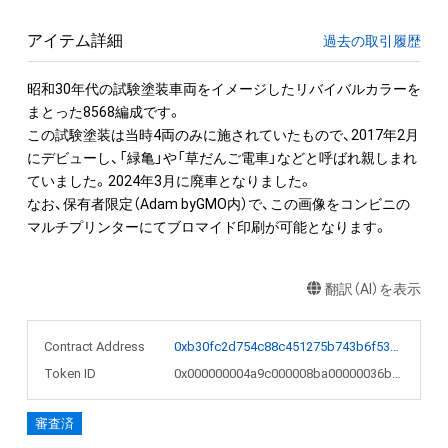
アイテム詳細
過去の取引履歴
昭和30年代の試験塗装車両をイメージしたリバイバルカラーを
まとった8568編成です。

この試験塗装は当時4両のみに施されていたもので、2017年2月
にデビューし、「緑亀」や「草だんご電車」などと呼ばれ親しまれ
ていました。2024年3月に廃車となりました。

なお、保有者限定（Adam byGMO内）で、この画像をコンビニの
マルチプリンターにてブロマイド印刷が可能となります。
翻訳（AI）を表示
Contract Address
0xb30fc2d754c88c451275b743b6f530f19f643683
Token ID
0x000000004a9c000008ba00000036b3c9
審査済