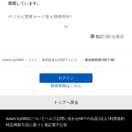
アイテムの保有者が有する権利」の範囲を超えた行為、知的財産
展開しています。

権を侵害するおそれのある行為(改変、公開、配布、逆コンパイ
ル、リバースエンジニアリングを含みますが、これに限定されま
デジタル電車カード第４弾発売中！

せん。)を行うことはできません。

今回は東武8000系を特集し、普段は立ち入ることのできない車
・本アイテムに関する創作物の利用については、公序良俗や法令
庫内で撮影した写真や、すでに廃車となった車両の現役時代に
に反する利用またはその恐れのある利用など、作成者が不適切
翻訳（AI）を表示
活躍している写真など、当社社員が撮影した公式ならではの貴
であると判断した場合、利用をお断りさせていただきます。

重な画像のＮＦＴを8種類ご用意しました。

また、本商品の保有者限定で、コンビニでのプリントが可能とな
このアイテムに関するお問い合わせ先

ります。これによりデジタル上で世界に一つだけのＮＦＴを楽
Adam byGMO
フォト
東武鉄道公式NFTコレクション
東武8000系（NFT-38）
東武鉄道株式会社お客さまセンター

しみながら、現実世界でも電車カードとしてお手元で保有いた
03-5962-0102（9:00～18:00 年中無休、ただし年末年始を除く）
だけます！

ログイン
新規登録はこちら
◇第１弾、第３弾は、初回発売分完売

◇第２弾は引き続き初回発売中！◇

トップへ戻る
＜9101編成引退記念！NFTコレクション＞

発売日：2024年2月29日10時～

今では見ることのできない 9101 編成の様々な姿をＮＦＴとし
Adam byGMOについて
ヘルプ
お問い合わせ
NFTの出品（法人）
利用規約
特定商取引法に基づく表記
電子公告
て復活させ、鉄道業界では初となる 360 度 VR 画像や貴重なカ
ットを盛り込んだデジタル電車カードに加え、行先方向幕回し