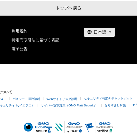
トップへ戻る
利用規約
特定商取引法に基づく表記
電子公告
について
セキュリティ相談AIチャットボット
24」
パスワード漏洩診断
Webサイトリスク診断
セ
キュリティ byイエラエ）
サイバー攻撃対策（GMO Flatt Security）
なりすまし対策