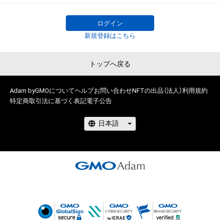
ル、リバースエンジニアリングを含みますが、これに限定されま
アユカに課せられた使命、それはレブシールなるアイテムを集
せん。)を行うことはできません。

めること。

ログイン
・本アイテムに関する創作物の利用については、公序良俗や法令
そのために、アユカは様々な試練に立ち向かって行く。

新規登録はこちら
に反する利用またはその恐れのある利用など、作成者が不適切
そして、アユカを巡ってヒーロー・センテイカ達のバトルが繰り
であると判断した場合、利用をお断りさせていただきます。

広げられる。

トップへ戻る
このアイテムに関するお問い合わせ先

アユカが握っているという世界の運命とは？

株式会社シスト

ジサリスは敵なのか味方なのか？

Adam byGMOについて
ヘルプ
お問い合わせ
NFTの出品（法人）
利用規約
inouemasahiro.staff@gmail.com
特定商取引法に基づく表記
電子公告
様々な世界を転々とするアユカにジサリスから告げられる衝撃
の事実。

「元の世界に戻るには、俺がお前を殺すか、お前が俺を殺すしか
ない」

アユカよ、涙を振り払い、運命に抗え！

ジサリスよ、叫べ、携帯変華！

世界は、この 2 人に託された！
