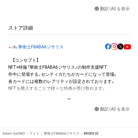
送る

翻訳（AI）を表示
・アイテム画像を使用し、個人利用する用のグッズや商品を制作
する

・アイテム画像を使用した二次創作物（ご自身で描いたイラスト
ストア詳細
など）を作成する

アイテムに関する注意事項

華衛士F8ABA6ジサリス
・本アイテムに関する創作物(画像および映像、音楽、商標または
ロゴ等を含みますがこれらに限られません。)にかかる知的財産
　【コンセプト】

権(著作権、特許権、実用新案権、商標権、意匠権その他の知的財
NFT×特撮『華衛士F8ABA6ジサリス』の制作支援NFT

産権(それらの権利を取得し、又はそれらの権利につき登録等を
作中に登場する、センティカたちがカードになって登場。

出願する権利を含みます。)を意味します。)は、本アイテムの著
各カードには複数のレアリティが設定されております。

作権を有する方、著作隣接権の権利者またはその管理委託を受
NFTを購入することで様々な特典が受け取れます。

けている者によって保護されています。そのため、本アイテム
さらに、公式ファンサイトと連動した企画や特典も準備してお
を保有していたとしても、本アイテムに関する創作物にかかる
ります。

知的財産権を有することを意味しません。

翻訳（AI）を表示
・本アイテムの著作権を有する方、著作隣接権の権利者またはそ
【作品あらすじ】

の管理委託を受けている者からの事前の同意なしに、上記の「本
死ぬたびに異世界へ転生してしまう普通の女子高生・アユ力。

アイテムの保有者が有する権利」の範囲を超えた行為、知的財産
そんなアユカを追って必ず現れる謎の男・ジサリス。

Adam byGMO
フォト
華衛士F8ABA6ジサリス
BR003-32
権を侵害するおそれのある行為(改変、公開、配布、逆コンパイ