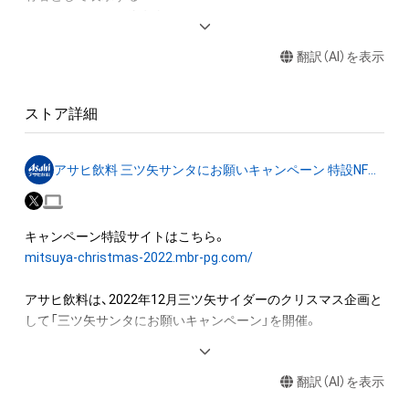
アイテムに関する注意事項

・本アイテムに関する創作物(画像および映像、音楽、商標または
翻訳（AI）を表示
ロゴ等を含みますがこれらに限られません。) にかかる知的財
産権(著作権、特許権、実用新案権、商標権、意匠権その他の知的
財産権(それらの権利を取得し、又はそれらの権利につき登録等
ストア詳細
を出願する権利を含みます。) を意味します。) は、本アイテム
の著作権を有する方、著作隣接権の権利者またはその管理委託
を受けている者によって保護されています。

アサヒ飲料 三ツ矢サンタにお願いキャンペーン 特設NFTストア
そのため、本アイテムを保有していたとしても、本アイテムに関
する創作物にかかる知的財産権を有することを意味しません。

・本アイテムの著作権を有する方、著作隣接権の権利者またはそ
の管理委託を受けている者からの事前の同 意なしに、上記の
mitsuya-christmas-2022.mbr-pg.com/
「本アイテムの保有者が有する権利」の範囲を超えた行為、知的
財産権を侵害するおそれのある行為(改変、公開、配布、逆コンパ
アサヒ飲料は、2022年12月三ツ矢サイダーのクリスマス企画と
イル、リバースエンジニアリングを含みますが、これに限定され
して「三ツ矢サンタにお願いキャンペーン」を開催。

ません。) を行うことはできません。

・本アイテムに関する創作物の利用については、公序良俗や法令
三ツ矢ブランドは「Move your heart.」をメッセージとし、「爽や
に反する利用またはその恐れのある利用など、作成者が不適切
翻訳（AI）を表示
かさ」「すがすがしさ」「透明感」で、みなさまにワクワクを届け
であると判断した場合、利用をお断りさせていただきます。
ていきます！
