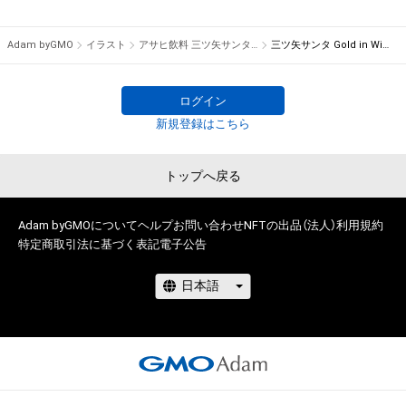
当企画では、そんな思いを込めて、三ツ矢サンタがクリスマスを
Adam byGMO
イラスト
アサヒ飲料 三ツ矢サンタにお願いキャンペーン 特設NFTストア
三ツ矢サンタ Gold in Winter
ログイン
新規登録はこちら
トップへ戻る
Adam byGMOについて
ヘルプ
お問い合わせ
NFTの出品（法人）
利用規約
特定商取引法に基づく表記
電子公告