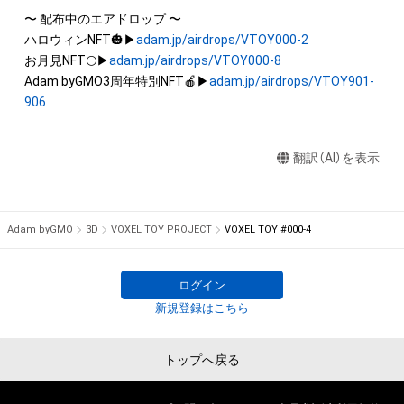
を保有していたとしても、本アイテムに関する創作物にかかる
〜 配布中のエアドロップ 〜

知的財産権を有することを意味しません。

ハロウィンNFT🎃▶
adam.jp/airdrops/VTOY000-2
・本アイテムの著作権を有する方、著作隣接権の権利者またはそ
お月見NFT🌕▶
adam.jp/airdrops/VTOY000-8
の管理委託を受けている者からの事前の同意なしに、上記の「本
Adam byGMO3周年特別NFT🍎▶
adam.jp/airdrops/VTOY901-
アイテムの保有者が有する権利」の範囲を超えた行為、知的財産
906
権を侵害するおそれのある行為(改変、公開、配布、逆コンパイ
ル、リバースエンジニアリングを含みますが、これに限定されま
翻訳（AI）を表示
せん。)を行うことはできません。

・本アイテムに関する創作物の利用については、公序良俗や法令
に反する利用またはその恐れのある利用など、作成者が不適切
Adam byGMO
3D
VOXEL TOY PROJECT
VOXEL TOY #000-4
ログイン
新規登録はこちら
トップへ戻る