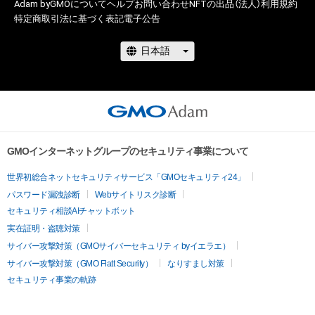
Adam byGMOについて
ヘルプ
お問い合わせ
NFTの出品（法人）
利用規約
特定商取引法に基づく表記
電子公告
GMOインターネットグループのセキュリティ事業について
世界初総合ネットセキュリティサービス「GMOセキュリティ24」
パスワード漏洩診断
Webサイトリスク診断
セキュリティ相談AIチャットボット
実在証明・盗聴対策
サイバー攻撃対策（GMOサイバーセキュリティ byイエラエ）
サイバー攻撃対策（GMO Flatt Security）
なりすまし対策
セキュリティ事業の軌跡