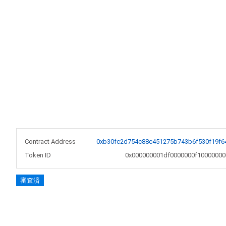
Contract Address
0xb30fc2d754c88c451275b743b6f530f19f6
Token ID
0x000000001df0000000f10000000
審査済