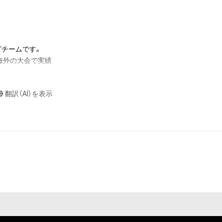
グチームです。

海外の大会で実績
翻訳（AI）を表示
ローガンを掲げ、
真正銘のプロフェ
道を共に創ってい
ム運営スタッフ一
きます。