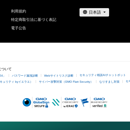
利用規約
特定商取引法に基づく表記
電子公告
について
セキュリティ相談AIチャットボット
24」
パスワード漏洩診断
Webサイトリスク診断
セ
キュリティ byイエラエ）
サイバー攻撃対策（GMO Flatt Security）
なりすまし対策