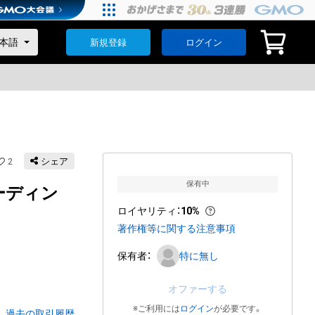
新規登録
ログイン
2
シェア
保有中
レーディン
ロイヤリティ
：
10%
著作権等に関する注意事項
保有者：
特に無し
オファーする
※ご利用には
ログイン
が必要です。
過去の取引履歴