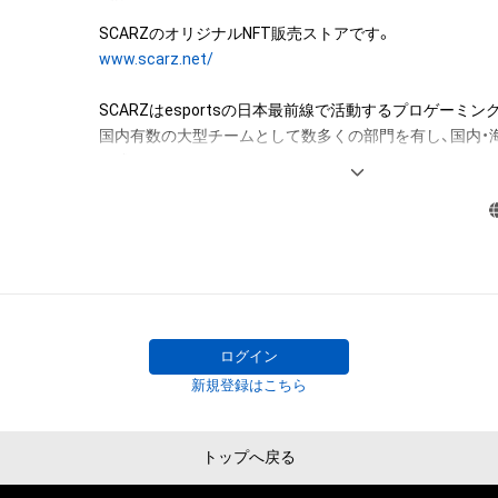
www.scarz.net/
SCARZはesportsの日本最前線で活動するプロゲーミン
国内有数の大型チームとして数多くの部門を有し、国内・
を残しています。

本物である意味を言葉に込め『KEEP IT REAL』というス
SCARZと関わる全ての人が本物で在り続けるために、正
ッショナルとして活動し、夢を追い続けることができる
くことを目指しています。

チームメンバー一人一人がゲームで夢を掴むため、チー
同全力で応援しサポートできるチーム体制を追求してい
ログイン
新規登録はこちら
トップへ戻る