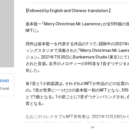
【Followed by English and Chinese translation.】

坂本龍一「Merry Christmas Mr. Lawrence」が全59
NFTに。

同作は坂本龍一を代表する作品の1つで、闘病中の2021
ィングスタジオで演奏された「Merry Christmas Mr. Lawren
ジョン。2021年7月30日にBunkamura Studio（東京
された音源。右手のメロディーの595音を1音ずつデジタル
化した。

43683
各1音と1小節楽譜は、それぞれのNFTが作品のどの位置
01e4d
の。1音が世界に一つだけの坂本龍一初のNFTとなり、59
とで1曲となる。1小節ごとに1音ずつナンバリングされ、合
音となる。

なおこのコレクタブルNFT所有者は、2021年12月24日から「
byGMO」で開催される、『坂本龍一「Merry Christmas Mr. 