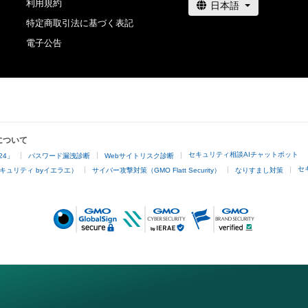
24th, 2021. The first-buyer benefit for this NFT is the l
利用規約
●Cautions Regarding Copyrights

link for WAV file of the full version of “Merry Christmas M
特定商取引法に基づく表記
2021”, which will be sent via email at a later date.

電子公告
The copyrights, patents, utility models, trademarks, indu
rights and other intellectual property rights (including th
●Description for NFT Item Name and Music Note

obtain or to apply for registration of such rights) regard
The part “X-X” added to the beginning of the NFT item 
such as images, texts, audio and videos etc. available for
the bar number and the note number within the bar. If th
downloading and other uses (hereinafter referred to as 
“1-1 “Merry Christmas Mr. Lawrence” Ryuichi Sakamoto
Moreover, regardless of whether the contents are availab
indicates the NFT for the 1st note of the 1st bar.

non-buyers or not) for buyers or owners of this NFT (her
について
referred to as the “Buyers”) are reserved by Ryuichi Sa
セキュリティ相談AIチャットボット
24」
パスワード漏洩診断
Webサイトリスク診断
There is 1 note (ex. bars 95, 96), 

Gentosha Inc. In other words, owning this NFT or the Co
セ
キュリティ byイエラエ）
サイバー攻撃対策（GMO Flatt Security）
なりすまし対策
5 notes (ex. bar 23), 

(hereinafter referred to as “Such NFT”) does not imply a 
8 notes (ex. bars 57, 58...), 

agreement on the usage of its intellectual property rights
12 notes (ex. bars 1, 2, 3...), 

The tail of the last note of each bar can be heard in the f
Under such terms and conditions, any use beyond the bo
next bar.

viewing by an individual, commercial use and other acts (
So 

not limited to editing, exhibiting, distributing, decompilin
engineering) that require agreement by legally entitled p
- The reference note is the highest note in the right hand 
be performed without agreement by the copyright owner
harmony)
