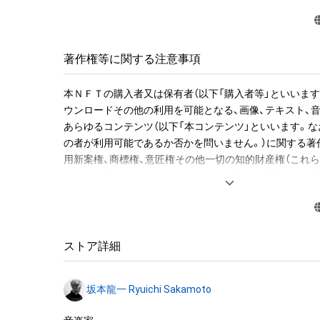
譜を入手できる権利NFT』のオークションへの参加が可能
入者限定の特典として、「Merry Christmas Mr. Lawrence
ジョンのWAVファイルを期間限定でダウンロードできる
ルで送付します。

著作権等に関する注意事項
●NFT作品名と音の説明

本ＮＦＴの購入者又は保有者（以下「購入者等」といいます
NFT作品名の冒頭に付加された、前半の数字が楽譜の何小
ウンロードその他の利用を可能となる、画像、テキスト、
字がその小節での何音目かを表現している。作品名が「1-1 "M
あらゆるコンテンツ（以下「本コンテンツ」といいます。な
Christmas Mr. Lawrence" Ryuichi Sakamoto 坂
の者が利用可能であるか否かを問いません。）に関する著
の1音目のNFTを表す。

用新案権、商標権、意匠権その他一切の知的財産権（これ
登録等の出願をする権利を含みます。）は、坂本龍一及び
音源に関しては下記法則に沿っています。

留保されます。すなわち、本ＮＦＴ又は本コンテンツにか
1. 該当音の切り出しは、右手のトップノートが基準です。

「本ＮＦＴ等」といいます）を保有することは、本コンテン
2. 音終わりが欠けてしまう該当音については、2小節分の
産権の譲渡又は利用許諾を受けることを意味しません。

います。

ストア詳細
3. 各小節のラストノート（最後の1音）は、次の小節に渡っ
したがって、本ＮＦＴ等の保有者であっても、本コンテン
す。切り出した音を小節内の楽譜と同じ正しい位置に置
坂本龍一及び株式会社幻冬舎（またはこれらの者の承継人
れてしまいます、そのため便宜上、このWAVデータでは位
坂本龍一 Ryuichi Sakamoto
託先）から別途の承諾を得ずに、個人による閲覧の範囲を
前に配置しています。

利用その他の法律上権利者の承諾を必要とする行為(改変、