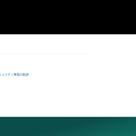
imited download 
r. Lawrence - 
strial design 
e rights to 
ing the contents 
name represents 
 viewing, 
e item name is 
the “Contents”; 
 坂本龍一”, it 
le for use to 
einafter 
kamoto and 
ntents data 
キュリティ事業の軌跡
transfer nor the 
. 

irst note of 
undary of 
including but 
g, reverse 
ersons shall not 
(if there is 
s of the 