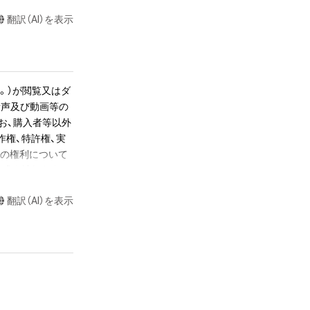
。またNFT初回購
 - 2021」フルバー
翻訳（AI）を表示
リンクを後日メー
。）が閲覧又はダ
節目か、後半の数
音声及び動画等の
erry 
お、購入者等以外
本龍一」の場合は、1小節目
作権、特許権、実
らの権利について
株式会社幻冬舎に
かるデータ（以下
翻訳（AI）を表示
ツに関する知的財
長さで書き出して
て音が響いていま
ツの権利者である
くとその音が途切
若しくは管理委
置を調整し、1秒
超えた利用、商用
公開、配布、逆コ