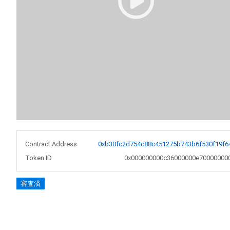
Contract Address
0xb30fc2d754c88c451275b743b6f530f19f6
Token ID
0x000000000c36000000e70000000
審査済