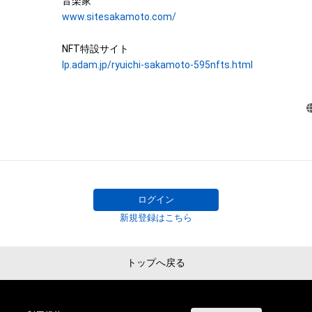
ンパイル及びリバースエンジニアリングを含みますが、
“Merry Christmas Mr. Lawrence” by Ryuichi Sakamoto b
www.sitesakamoto.com/
ん。)を行うことはできません。

collectible with 595 items of music notes. 

株式会社幻冬舎は、本ＮＦＴ等について、事実上または法
One of Ryuichi Sakamoto’s signature pieces, “Merry Chri
lp.adam.jp/ryuichi-sakamoto-595nfts.html
性、信頼性、正確性、完全性、有効性、特定の目的への適合
Lawrence - 2021”, was recorded at Bunkamura Studio in 
などに関する欠陥、エラーやバグ等を含みます。）がないこ
30th, 2021, while fighting against illness, his only recordi
る環境において利用可能であることを保証するものでな
in 2021. The 595 music notes of the melody on the right
購入者等が使用するコンピューター、回線、ソフトウェア
digitally divided one by one and converted into a unique N
フォーム等の環境にもとづき生じた損害について、一切
ものとします。また当社は、本サービスに関して、購入者
The one bar music sheet's emphasized note indicates wh
において生じた取引、連絡または紛争等について一切責
composition each NFT item corresponds to. Every note 
とします。

each bar, composing a total of 595 notes from 96 bars. T
上記にかかわらず、消費者契約法の適用その他の理由に
ログイン
complete only when all 595 music notes are gathered.

れる場合、株式会社幻冬舎の責任は、債務不履行または不
新規登録はこちら
 There is only one item for each note in the world, being the first NFT by 
者等に生じた損害のうち現実に発生した直接かつ通常の
Ryuichi Sakamoto.

します。また、かかる場合の賠償金額の上限は、本ＮＦＴ
幻冬舎が最初に購入者から販売代金として受領した金額
トップへ戻る
Furthermore, the owners of this collectible NFT item can 
し、当社の故意又は重過失に起因する場合はこれらの限
for “NFT for the rights to obtain “Merry Christmas Mr. L
をするものとします。

Ryuichi Sakamoto handwritten music sheet” starting o