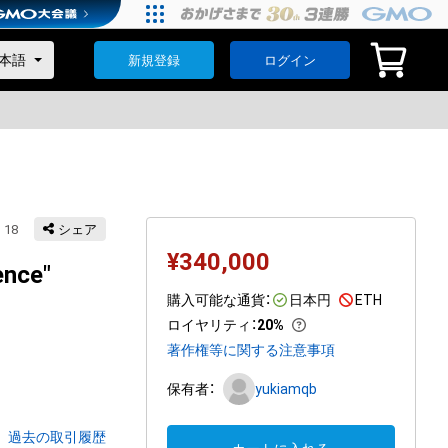
新規登録
ログイン
18
シェア
¥
340,000
ence"
購入可能な通貨：
日本円
ETH
ロイヤリティ
：
20%
著作権等に関する注意事項
保有者：
yukiamqb
過去の取引履歴