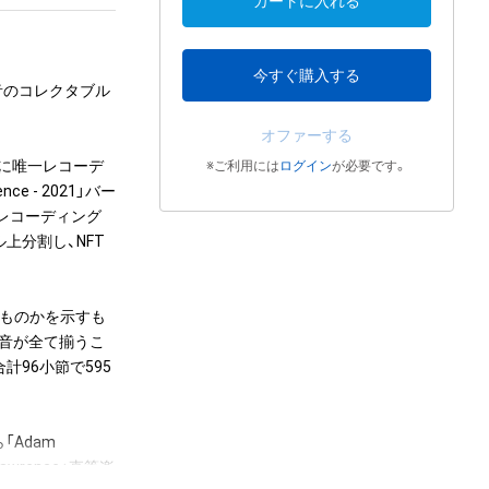
カートに入れる
今すぐ購入する
5個の音のコレクタブル
オファーする
年に唯一レコーデ
※ご利用には
ログイン
が必要です。
ce - 2021」バー
）にてレコーディング
上分割し、NFT
のものかを示すも
5音が全て揃うこ
計96小節で595
Adam 
Lawrence」直筆楽